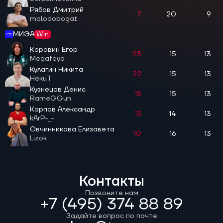
Рябов Дмитрий
7
20
9
molodobogat
МИЭА
Win
Коровин Егор
23
15
13
Megafeya
Кулагин Никита
22
15
13
HekuT
Кузнецов Денис
15
15
13
RameGGun
Карпов Александр
13
14
13
kArP-_-
Овчинникова Елизавета
10
16
13
Lizok
Контакты
Позвоните нам
+7 (495) 374 88 89
Задайте вопрос по почте