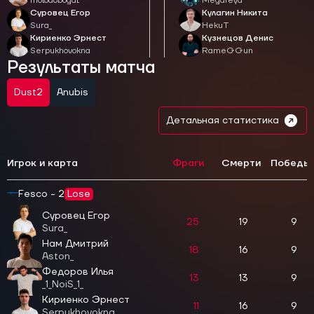
molodobogat
Megafeya
Суровец Егор
Кулагин Никита
Sura_
HekuT
Кириенко Эрнест
Кузнецов Денис
Serpukhovokna
RameGGun
Результаты матча
Dust2
Anubis
Детальная статистика
Игрок и карта
Фраги
Смерти
Победы
Fesco - 2
Lose
Суровец Егор
25
19
9
Sura_
Нам Дмитрий
18
16
9
Aston_
Федоров Илья
13
13
9
_1_NoiS_1_
Кириенко Эрнест
11
16
9
Serpukhovokna