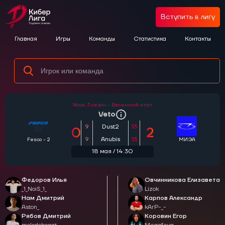
Вступить в лигу
Главная
Игры
Команды
Статистика
Контакты
Nova,
3 сезон - Весенний этап
Veto
9
Dust2
13
0
2
9
Anubis
13
Fesco - 2
МИЭА
18 мая / 14:30
Федоров Илья
Овчинникова Елизавета
_1_NoiS_1_
Lizok
Нам Дмитрий
Карпов Александр
Aston_
kArP-_-
Рябов Дмитрий
Коровин Егор