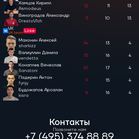
Хамцов Кирилл
12
11
13
Asmodeus
Виноградов Александр
11
10
13
DrestoV1ch
VK
Lose
VK team
Махонин Алексей
14
13
4
sharkizz
Валиуллин Данила
13
16
4
vendetta
Конаплев Вячеслав
10
17
4
Sanatorii
Падерин Антон
9
15
4
fynjy
Будожапов Арсалан
6
16
4
kisra
Контакты
Позвоните нам
+7 (495) 374 88 89