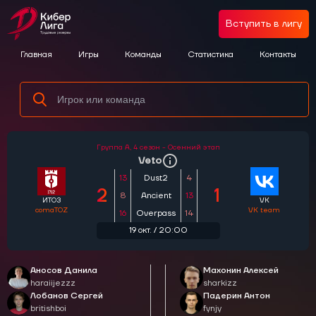
Вступить в лигу
Главная
Игры
Команды
Статистика
Контакты
Группа A,
4 сезон - Осенний этап
Veto
13
Dust2
4
2
1
8
Ancient
13
ИТОЗ
VK
comaTOZ
VK team
16
Overpass
14
19 окт. / 20:00
Аносов Данила
Махонин Алексей
haraiijezzz
sharkizz
Лобанов Сергей
Падерин Антон
britishboi
fynjy