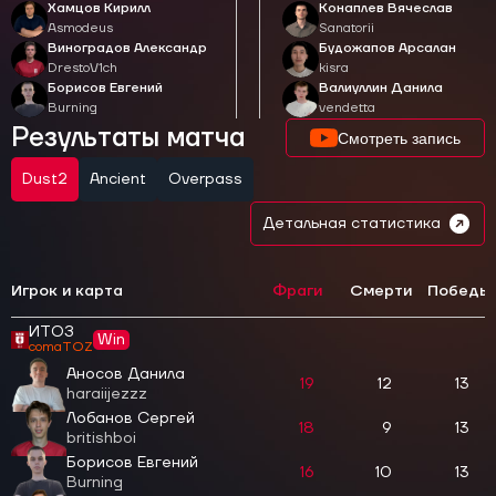
Хамцов Кирилл
Конаплев Вячеслав
Asmodeus
Sanatorii
Виноградов Александр
Будожапов Арсалан
DrestoV1ch
kisra
Борисов Евгений
Валиуллин Данила
Burning
vendetta
Результаты матча
Смотреть запись
Dust2
Ancient
Overpass
Детальная статистика
Игрок и карта
Фраги
Смерти
Победы
ИТОЗ
Win
comaTOZ
Аносов Данила
19
12
13
haraiijezzz
Лобанов Сергей
18
9
13
britishboi
Борисов Евгений
16
10
13
Burning