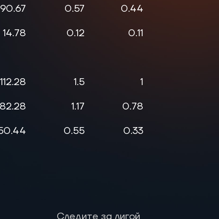
90.67
0.57
0.44
75
14.78
0.12
0.11
50
112.28
1.5
1
55.56
82.28
1.17
0.78
57.14
50.44
0.55
0.33
66.67
Следите за лигой