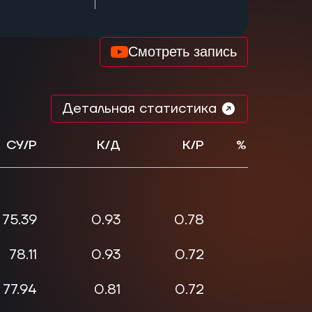
Смотреть запись
Детальная статистика
СУ/Р
К/Д
К/Р
% Хэдшото
75.39
0.93
0.78
35.71
78.11
0.93
0.72
46.15
77.94
0.81
0.72
61.54