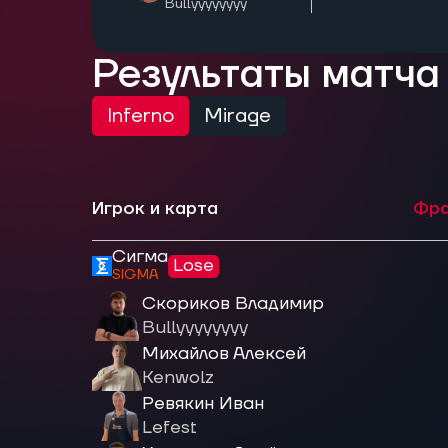
Bullyyyyyyyy
Результаты матча
Inferno
Mirage
Игрок и карта
Фра
Сигма
Lose
SIGMA
Скориков Владимир
Bullyyyyyyyy
Михайлов Алексей
Kenwolz
Ревякин Иван
Lefest