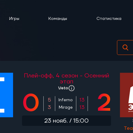
Игры
Команды
Статистика
Плей-офф,
4 сезон - Осенний
этап
Veto
0
2
5
13
Inferno
3
13
Mirage
23 нояб. / 15:00
Tea