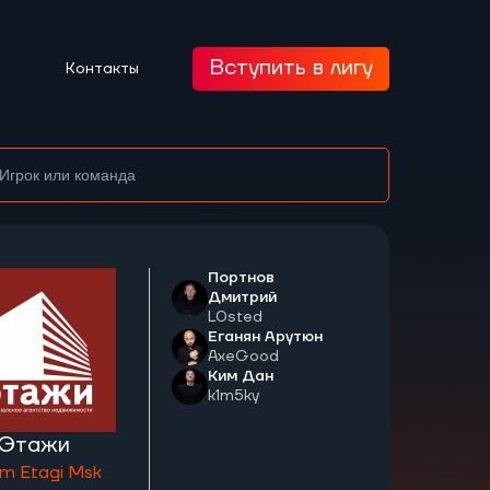
Вступить в лигу
Контакты
Портнов
Дмитрий
L0sted
Еганян Арутюн
AxeGood
Ким Дан
k1m5ky
Этажи
m Etagi Msk