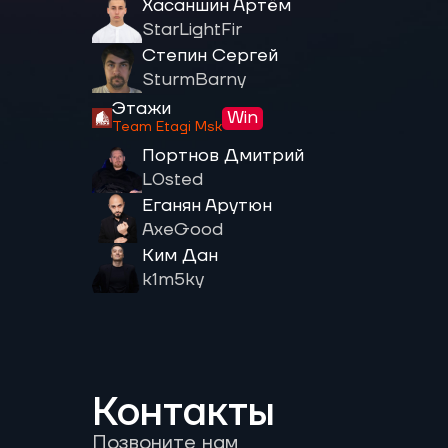
Хасаншин Артём
StarLightFir
Степин Сергей
SturmBarny
Этажи
Win
Team Etagi Msk
Портнов Дмитрий
L0sted
Еганян Арутюн
AxeGood
Ким Дан
k1m5ky
Контакты
Позвоните нам