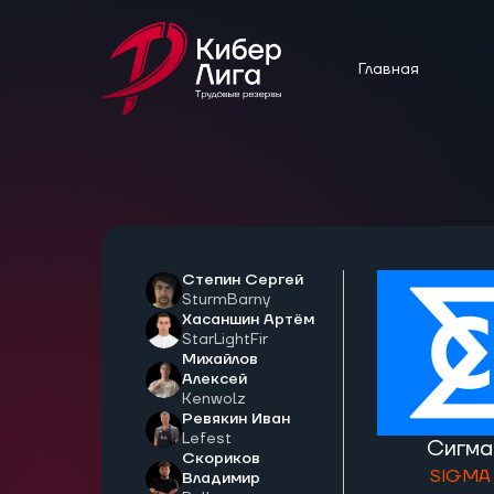
Главная
Степин Сергей
SturmBarny
Хасаншин Артём
StarLightFir
Михайлов
Алексей
Kenwolz
Ревякин Иван
Lefest
Сигма
Скориков
SIGMA
Владимир