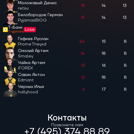
Моложавый Денис
15
14
13
retsu
Белобородов Герман
15
14
13
PyjamasBIGG
Т-Банк
Lose
T-games
Гафиев Руслан
24
15
8
PromeTheyxd
Смолий Артем
14
18
8
Smaley
Чайка Артем
12
16
8
iFOREX
Савин Антон
12
18
8
Edmant
Черных Илья
6
17
8
hallyhood
Контакты
Позвоните нам
+7 (495) 374 88 89