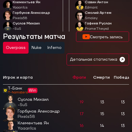
Клементьев Ян
Савин Антон
Yaаan1cs
Edmant
Горбунов Александр
Смолий Артем
Pixels58
Smaley
Суслов Михаил
Гафиев Руслан
-SuS
PromeTheyxd
Результаты матча
Смотреть запись
Overpass
Nuke
Inferno
Детальная статистика
Игрок и карта
Фраги
Смерти
Победы
Т-Банк
Win
T-hamsters
Суслов Михаил
19
13
13
-SuS
Горбунов Александр
17
15
13
Pixels58
Клементьев Ян
16
14
13
Yaаan1cs