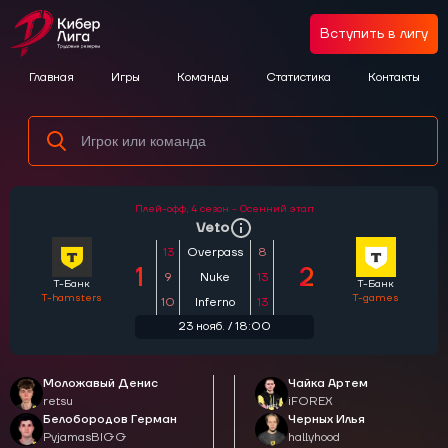
Вступить в лигу
Главная
Игры
Команды
Статистика
Контакты
Плей-офф,
4 сезон - Осенний этап
Veto
13
Overpass
8
1
2
9
Nuke
13
Т-Банк
Т-Банк
T-hamsters
T-games
10
Inferno
13
23 нояб. / 18:00
Моложавый Денис
Чайка Артем
retsu
iFOREX
Белобородов Герман
Черных Илья
PyjamasBIGG
hallyhood