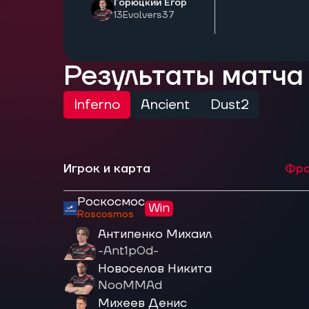
Горюцкий Егор
13Evolvers37
Результаты матча
Inferno
Ancient
Dust2
Игрок и карта
Фра
Роскосмос
Win
Roscosmos
Антипенко Михаил
-Ant1p0d-
Новоселов Никита
NooMMAd
Михеев Денис