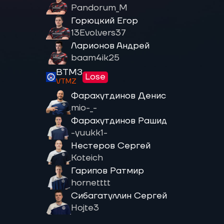
Pandorum_M
Горюцкий Егор
13Evolvers37
Ларионов Андрей
baam4ik25
ВТМЗ
Lose
VTMZ
Фарахутдинов Денис
mio-_-
Фарахутдинов Рашид
-yuukk1-
Нестеров Сергей
Koteich
Гарипов Ратмир
hornetttt
Сибагатуллин Сергей
Hojte3