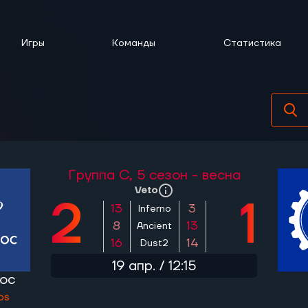
Игры
Команды
Статистика
Группа C,
5 сезон - весна
Veto
2
1
13
3
Inferno
8
13
Ancient
16
14
Dust2
19 апр. / 12:15
ос
os