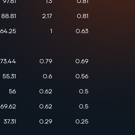
97.81
1.3
0.81
0.38
88.81
2.17
0.81
0.46
64.25
1
0.63
0.6
73.44
0.79
0.69
0.55
55.31
0.6
0.56
0.33
56
0.62
0.5
0.38
69.62
0.62
0.5
0.38
37.31
0.29
0.25
0