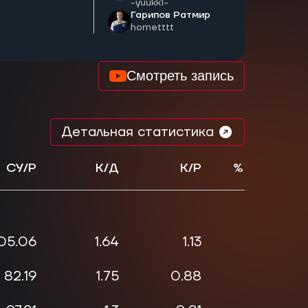
-yuukk1-
Гарипов Ратмир
hornetttt
Смотреть запись
Детальная статистика
СУ/Р
К/Д
К/Р
% Хэдшото
05.06
1.64
1.13
0.5
82.19
1.75
0.88
0.36