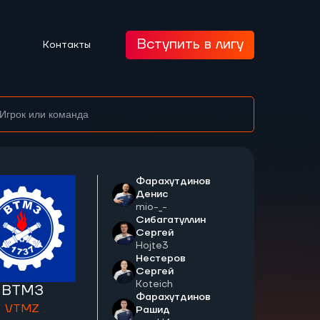
Вступить в лигу
Контакты
Фарахутдинов
Денис
mio-_-
Сибагатуллин
Сергей
Hojte3
Нестеров
Сергей
Koteich
ВТМЗ
Фарахутдинов
VTMZ
Рашид