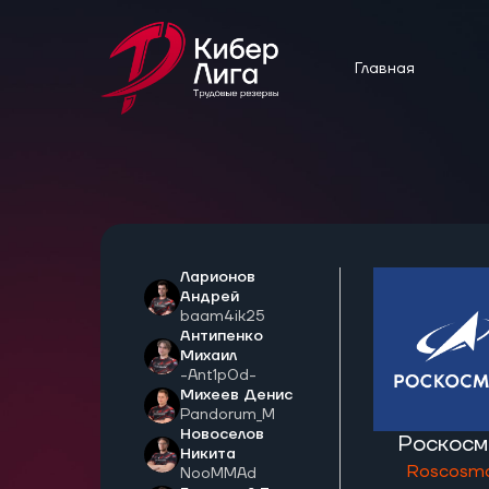
Главная
Ларионов
Андрей
baam4ik25
Антипенко
Михаил
-Ant1p0d-
Михеев Денис
Pandorum_M
Новоселов
Роскосм
Никита
Roscosm
NooMMAd