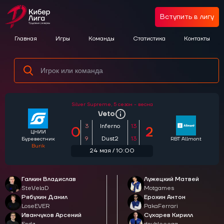
Вступить в лигу
Главная
Игры
Команды
Статистика
Контакты
Silver Supreme,
5 сезон - весна
Veto
3
Inferno
13
0
2
ЦНИИ
9
Dust2
13
Буревестник
RBT Allmont
Burik
24 мая / 10:00
Галкин Владислав
Лужецкий Матвей
SteVelaD
Motgames
Рябухин Данил
Ерохин Антон
LoseEVER
PakaFerrari
Иванчуков Арсений
Сухарев Кирилл