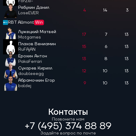
ForZili-
Рябухин Данил
4
14
3
LoseEVER
RBT Allmont
Win
Лужецкий Матвей
17
7
13
Motgames
Плахов Вениамин
15
6
13
RuFAjAN
Ерохин Антон
13
8
13
PakaFerrari
Сухарев Кирилл
12
10
13
doubleeegg
Абрамочкин Егор
9
10
13
baldej
Контакты
Позвоните нам
+7 (495) 374 88 89
Задайте вопрос по почте