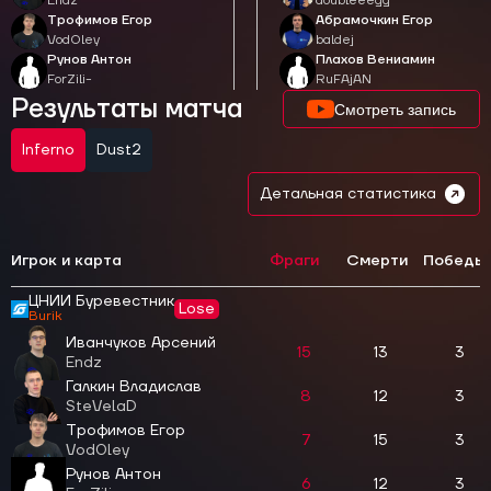
Endz
doubleeegg
Трофимов Егор
Абрамочкин Егор
Vod0ley
baldej
Рунов Антон
Плахов Вениамин
ForZili-
RuFAjAN
Результаты матча
Смотреть запись
Inferno
Dust2
Детальная статистика
Игрок и карта
Фраги
Смерти
Победы
ЦНИИ Буревестник
Lose
Burik
Иванчуков Арсений
15
13
3
Endz
Галкин Владислав
8
12
3
SteVelaD
Трофимов Егор
7
15
3
Vod0ley
Рунов Антон
6
12
3