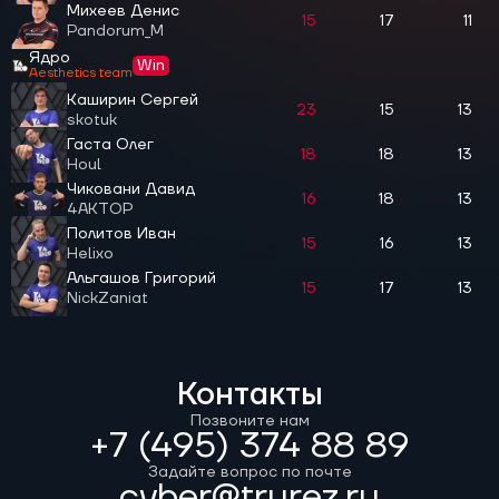
Михеев Денис
15
17
11
Pandorum_M
Ядро
Win
Aesthetics team
Каширин Сергей
23
15
13
skotuk
Гаста Олег
18
18
13
Houl
Чиковани Давид
16
18
13
4AKTOP
Политов Иван
15
16
13
Helixo
Альгашов Григорий
15
17
13
NickZaniat
Контакты
Позвоните нам
+7 (495) 374 88 89
Задайте вопрос по почте
cyber@trurez.ru