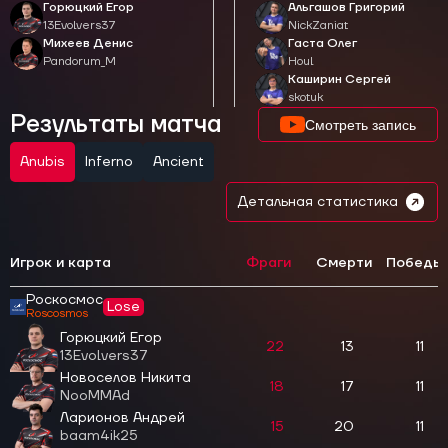
Горюцкий Егор
Альгашов Григорий
13Evolvers37
NickZaniat
Михеев Денис
Гаста Олег
Pandorum_M
Houl
Каширин Сергей
skotuk
Результаты матча
Смотреть запись
Anubis
Inferno
Ancient
Детальная статистика
Игрок и карта
Фраги
Смерти
Победы
Роскосмос
Lose
Roscosmos
Горюцкий Егор
22
13
11
13Evolvers37
Новоселов Никита
18
17
11
NooMMAd
Ларионов Андрей
15
20
11
baam4ik25