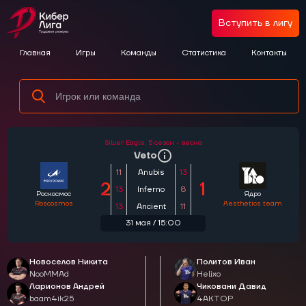
Вступить в лигу
Главная
Игры
Команды
Статистика
Контакты
Silver Eagle,
5 сезон - весна
Veto
11
Anubis
13
2
1
13
Inferno
8
Роскосмос
Ядро
Roscosmos
Aesthetics team
13
Ancient
11
31 мая / 15:00
Новоселов Никита
Политов Иван
NooMMAd
Helixo
Ларионов Андрей
Чиковани Давид
baam4ik25
4AKTOP