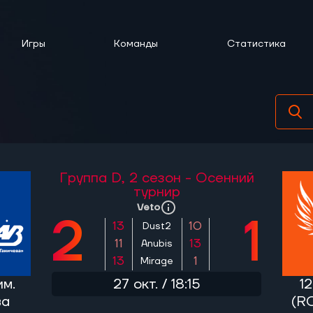
Игры
Команды
Статистика
Группа D,
2 сезон - Осенний
турнир
Veto
2
1
13
10
Dust2
11
13
Anubis
13
1
Mirage
27 окт. / 18:15
м.
1
ва
(R