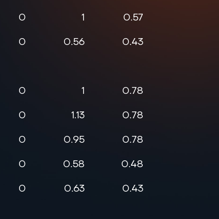
0
1
0.57
46
0
0.56
0.43
40
0
1
0.78
61
0
1.13
0.78
56
0
0.95
0.78
33
0
0.58
0.48
55
0
0.63
0.43
60