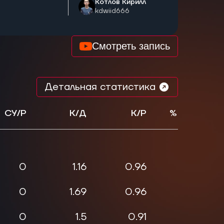
Котлов Кирилл
kdwiid666
Смотреть запись
Детальная статистика
СУ/Р
К/Д
К/Р
% Хэдшото
0
1.16
0.96
41
0
1.69
0.96
32
0
1.5
0.91
67