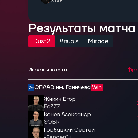
wsez
Результаты матча
Dust2
Anubis
Mirage
Игрок и карта
Фра
СПЛАВ им. Ганичева
Win
Жикин Егор
EcZZZ
Конев Александр
SOBR
Горбацкий Сергей
-FenderQj