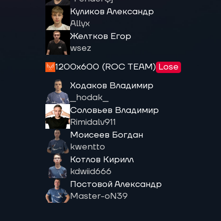
Куликов Александр
Allyx
Желтков Егор
wsez
1200x600 (ROC TEAM)
Lose
Ходаков Владимир
__hodak__
Соловьев Владимир
Rimidalv911
Моисеев Богдан
kwentto
Котлов Кирилл
kdwiid666
Постовой Александр
Master-oN39