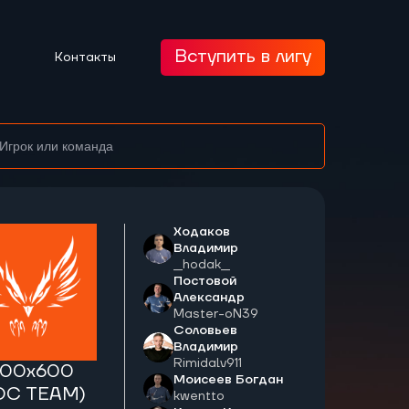
Вступить в лигу
Контакты
Ходаков
Владимир
__hodak__
Постовой
Александр
Master-oN39
Соловьев
Владимир
Rimidalv911
200x600
Моисеев Богдан
OC TEAM)
kwentto