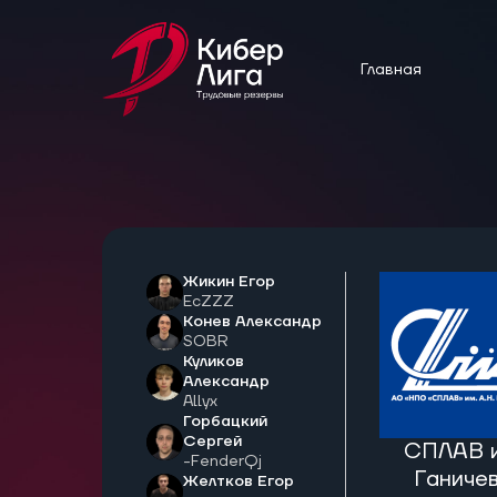
Главная
Жикин Егор
EcZZZ
Конев Александр
SOBR
Куликов
Александр
Allyx
Горбацкий
Сергей
СПЛАВ и
-FenderQj
Ганиче
Желтков Егор