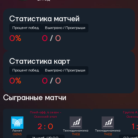
Статистика матчей
Процент побед
Выиграно /
Проигрыши
0%
0
/
0
Статистика карт
Процент побед
Выиграно / Проигрыши
0%
0
/
0
Сыгранные матчи
Плей-офф,
4 сезон -
Группа A
Осенний этап
Осенн
2 : 0
1 
Ланит
Технодинамика
Технодинамика
GEN5
THD2
THD2