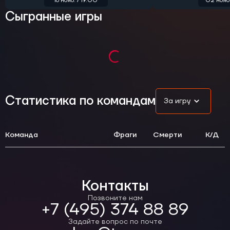
16 нояб. / 19:00
02 нояб
Сыгранные игры
Статистика по командам
За игру
Команда
Фраги
Смерти
К/Д
Контакты
Позвоните нам
+7 (495) 374 88 89
Задайте вопрос по почте