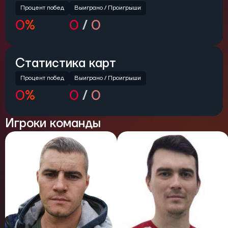
Процент побед
Выиграно /
Проигрыши
0%
0
/
0
Статистика карт
Процент побед
Выиграно / Проигрыши
0%
0
/
0
Игроки команды